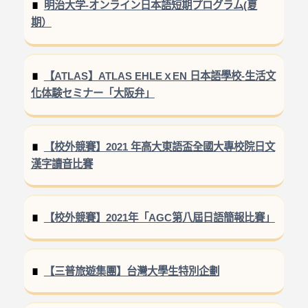
明治大学-オンライン日本語短期プログラム(夏
期）
【ATLAS】ATLAS EHLEｘEN 日本語學校-生活文
化体験セミナー「大阪弁」
【校外競賽】2021 年高大東語盃全國大專校院日文
漢字讀音比賽
【校外競賽】2021年「AGC第八屆日語簡報比賽」
【三普旅遊集團】台灣大學生特別企劃