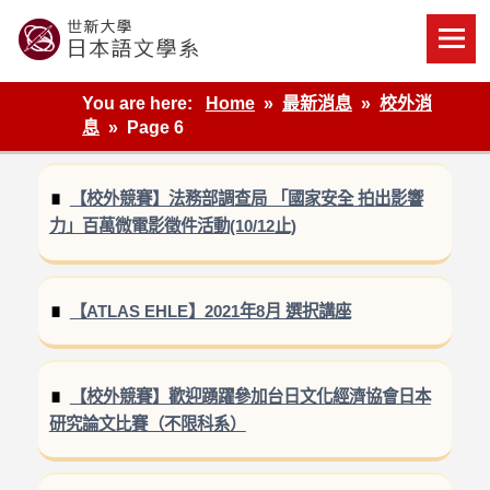
Skip
to
content
世新大學教學單位的網站
You are here:
Home
最新消息
校外消
息
Page 6
【校外競賽】法務部調查局 「國家安全 拍出影響
力」百萬微電影徵件活動(10/12止)
【ATLAS EHLE】2021年8月 選択講座
【校外競賽】歡迎踴躍參加台日文化經濟協會日本
研究論文比賽（不限科系）