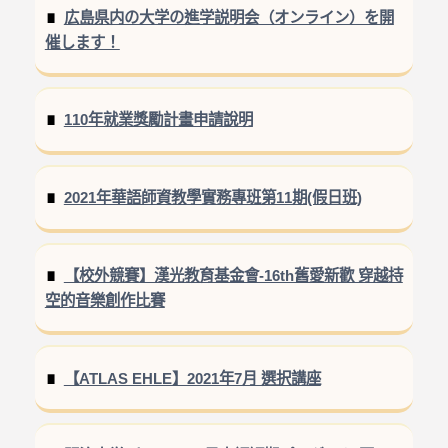
広島県内の大学の進学説明会（オンライン）を開
催します！
110年就業獎勵計畫申請說明
2021年華語師資教學實務專班第11期(假日班)
【校外競賽】漢光教育基金會-16th舊愛新歡 穿越持
空的音樂創作比賽
【ATLAS EHLE】2021年7月 選択講座