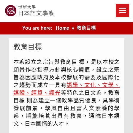
Skip
to
content
世新大學教學單位的網站
You are here:
Home
教育目標
教育目標
本系設立之宗旨與教育目 標，是以本校之
願景作為指導方針與核心價值，設立之宗
旨為因應政府及本校發展的需要及國際化
之趨勢而成立一具有
語學、文化、文學、
媒體、
經貿、
觀光
等特色之日文系。教育
目標 則為建立一個教學品質優良，具學術
發展前景，學風自由且富人文素養的學
系，期能培養出具有教養，通曉日本語
文、日本國情的人才。