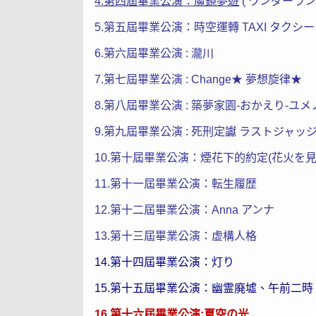
4.第四屆畢業公演：魔鏡夢遊
( ワンダーラン
5.第五屆畢業公演：時空運轉 TAXI タクシー
6.第六屆畢業公演 : 瀧川
7.第七屆畢業公演 : Change★ 夢想旋律★
8.第八屆畢業公演 : 築夢家園-おかえり-ユ
9.第九屆畢業公演 : 死刑定讞 ラストジャッ
10.第十屆畢業公演：煙花下的約定(花火を見
11.第十一屆畢業公演：転生履歴
12.第十二屆畢業公演：Anna アンナ
13.第十三屆畢業公演：
虚構人格
14.
第十四屆畢業公演：
灯り
15.第十五屆畢業公演：
幽霊廃墟、午前二時
16.第十六屆畢業公演:夏空の光