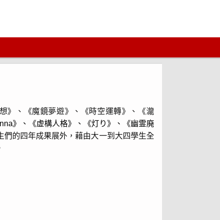
想》、《魔鏡夢遊》、《時空運轉》、《瀧
nna》、《虚構人格》、《灯り》、《幽霊廃
生們的四年成果展外，藉由大一到大四學生全
。