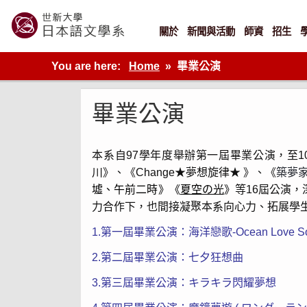
Skip
to
content
關於
新聞與活動
師資
招生
世新大學教學單位的網站
You are here:
Home
畢業公演
畢業公演
本系自
97
學年度舉辦第一屆畢業公演，至
1
川》、《Change★夢想旋律★ 》、《
築夢
墟、午前二時》《
夏空の光
》
等16屆公演
力合作下，也間接凝聚本系向心力、拓展學
1.第一屆畢業公演：海洋戀歌-Ocean Love
2.第二屆畢業公演：七夕狂想曲
3.第三屆畢業公演：キラキラ閃耀夢想