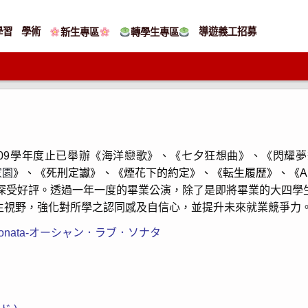
學習
學術
導遊義工招募
新生專區
轉學生專區
09
學年度止已舉辦《海洋戀歌》、《七夕狂想曲》、《閃耀夢
家園
》、
《死刑定讞》、《煙花下的約定》、《転生履歴》、《A
，深受好評。透過一年一度的畢業公演，除了是即將畢業的大四學
生視野，強化對所學之認同感及自信心，並提升未來就業競爭力
 Sonata-オーシャン．ラブ．ソナタ