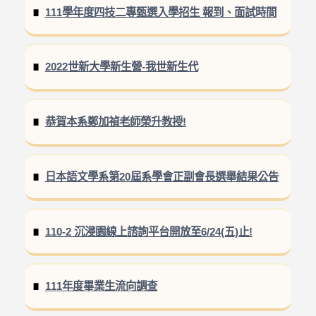
111學年度四技二專甄選入學招生 報到、面試時間
2022世新大學新生營-我世新生代
恭賀本系鄭加禎老師榮升教授!
日本語文學系第20屆系學會正副會長選舉結果公告
110-2 沉浸園線上諮詢平台開放至6/24(五)止!
111年度畢業生流向調查