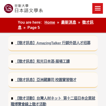
Skip
to
content
世新大學教學單位的網站
You are here:
Home
最新消息
徵才訊
息
Page 5
【徵才訊息】AmazingTalker 行銷外語人才招募
【徵才訊息】和光日本酒-展場工讀
【徵才訊息】亞洲藏壽司 校園實習徵才
【徵才活動】台灣人材ネット_第十二屆日本企業就
職博覽會線上徵才活動