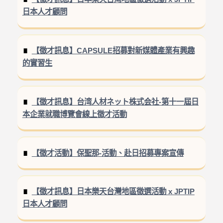
日本人才顧問
【徵才訊息】CAPSULE招募對新媒體產業有興趣
的實習生
【徵才訊息】台湾人材ネット株式会社-第十一屆日
本企業就職博覽會線上徵才活動
【徵才活動】保聖那-活動、赴日招募專案宣傳
【徵才訊息】日本樂天台灣地區徵選活動 x JPTIP
日本人才顧問