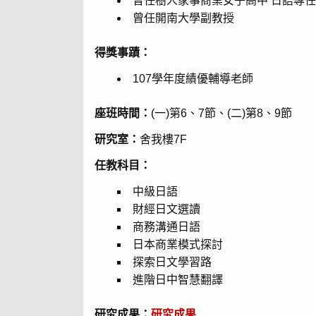
曾任樹人家事商業女子高中 日語專
曾任開南大學副教授
得獎事蹟：
107學年度績優輔導老師
座班時間：
(一)第6、7節、(二)第8、9節
研究室：
舍我樓7F
任教科目：
中級日語
財經日文選讀
商務溝通日語
日本商業模式探討
探索日文學習路
進階日中智慧翻譯
研究成果：
研究成果