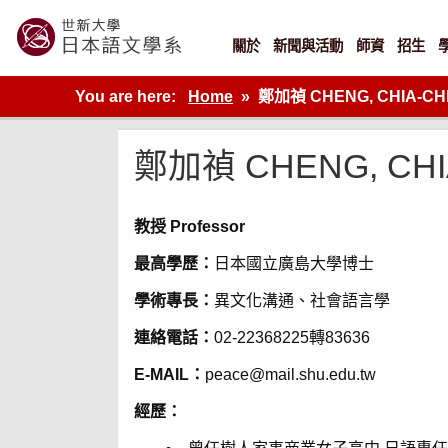
Skip
to
content
關於
新聞與活動
師資
招生
世新大學教學單位的網站
You are here:
Home
鄭加禎 CHENG, CHIA-CH
鄭加禎 CHENG, CHI
教授 Professor
最高學歷：
日本國立廣島大學博士
學術專長：
異文化溝通、社會語言學
連絡電話：
02-22368225轉83636
E-MAIL：
peace@mail.shu.edu.tw
經歷：