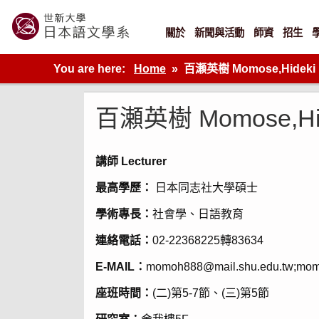
Skip
to
content
關於
新聞與活動
師資
招生
世新大學教學單位的網站
You are here:
Home
百瀬英樹 Momose,Hideki
百瀬英樹 Momose,Hi
講師 Lecturer
最高學歷：
日本同志社大學碩士
學術專長：
社會學、日語教育
連絡電話：
02-22368225轉83634
E-MAIL：
momoh888@mail.shu.edu.tw;mo
座班時間：
(二)第5-7節、(三)第5節