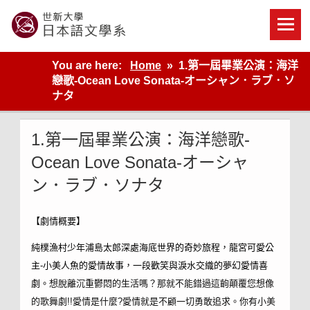
Skip
to
content
世新大學教學單位的網站
You are here:
Home
1.第一屆畢業公演：海洋
戀歌-Ocean Love Sonata-オーシャン．ラブ．ソ
ナタ
1.第一屆畢業公演：海洋戀歌-
Ocean Love Sonata-オーシャ
ン．ラブ．ソナタ
【劇情概要】
純樸漁村少年浦島太郎深處海底世界的奇妙旅程，龍宮可愛公
主-小美人魚的愛情故事，一段歡笑與淚水交織的夢幻愛情喜
劇。
想脫離沉重鬱悶的生活嗎？那就不能錯過這齣顛覆您想像
的歌舞劇!!愛情是什麼?愛情就是不顧一切勇敢追求。你有小美