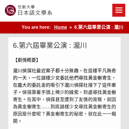
Skip
to
content
世新大學教學單位的網站
You are here:
Home
6.第六屆畢業公演 : 瀧川
6.第六屆畢業公演 : 瀧川
【劇情概要】
瀧川偵探社最近案子都十分無趣，在這樣平凡無奇
的一天，一位謎樣少女委託他們尋找黃金榭寄生，
在龐大的委託金的吸引下瀧川偵探社接下了這件案
子。
偵探靠著手頭上稀少的線索，到處尋找黃金榭
寄生。在其中，偵探甚至遭到了友情的背叛，就因
為黃金榭寄生……到底謎樣少女尋找黃金榭寄生的
原因是什麼呢？黃金榭寄生的秘密，就在此一一揭
開。