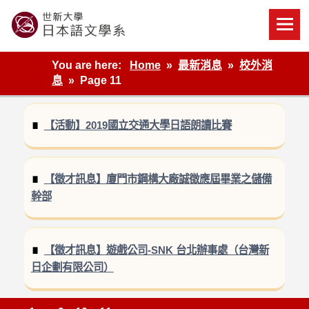
Skip
to
content
世新大學教學單位的網站
You are here:
Home
最新消息
校外消
息
Page 11
【活動】2019國立交通大學日語朗讀比賽
【徵才訊息】廈門市鋼構大廠誠徵應屆畢業之儲備
幹部
【徵才訊息】遊戲公司-SNK 台北辦事處（台灣新
日企劃有限公司）