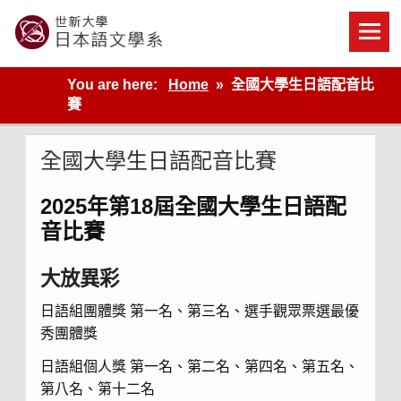
Skip
to
content
世新大學教學單位的網站
You are here:
Home
全國大學生日語配音比
賽
全國大學生日語配音比賽
2025
年
第
18
屆
全國
大學生
日語
配
音
比賽
大放異彩
日語組團體獎 第一名、第三名、選手觀眾票選最優
秀團體獎
日語組個人獎 第一名、第二名、第四名、第五名、
第八名、第十二名