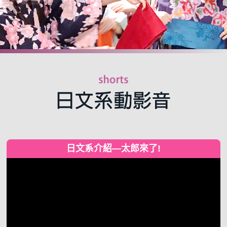
日文系介紹—太郎來了!
視
訊
播
放
器