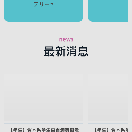
テリー?
【學生】賀本系學生由百瀨英樹老
【學生】賀本系學