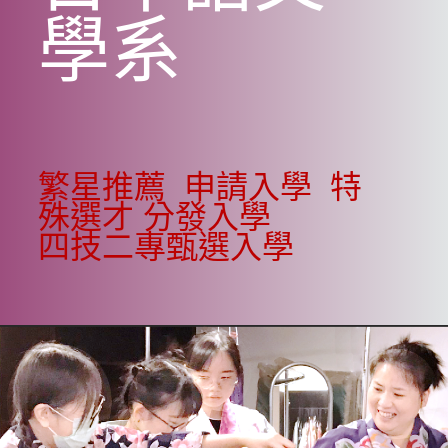
學系
繁星推薦
申請入學
特
殊選才
分發入學
四技二專甄選入學