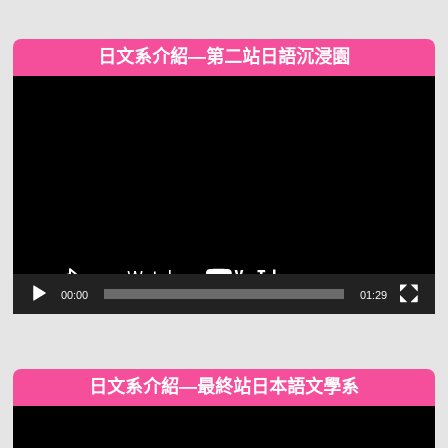
日文系介紹—第二站日語沉浸園
視
訊
播
放
器
00:00
01:29
日文系介紹—最終站日本語文學系
視
訊
播