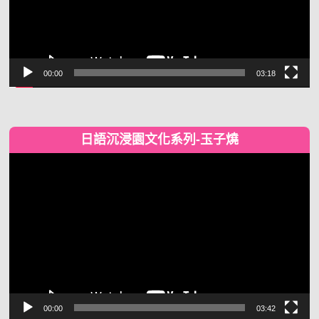
00:00
03:18
日語沉浸園文化系列-玉子燒
視
訊
播
放
器
00:00
03:42