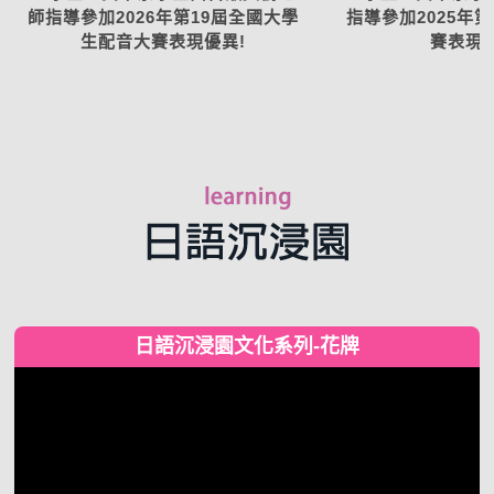
師指導參加2026年第19屆全國大學
指導參加2025年
生配音大賽表現優異!
賽表現優
日語沉浸園文化系列-花牌
視
訊
播
放
器