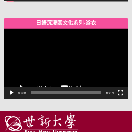
日語沉浸園文化系列-浴衣
視
訊
播
放
器
00:00
03:59