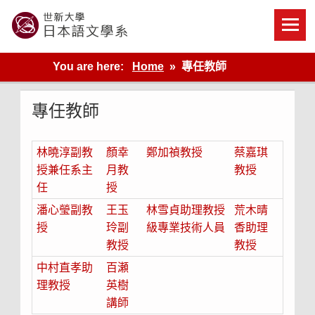
Skip
to
content
世新大學教學單位的網站
You are here:
Home
專任教師
專任教師
林曉淳副教
顏幸
鄭加禎教授
蔡嘉琪
授兼任系主
月教
教授
任
授
潘心瑩副教
王玉
林雪貞助理教授
荒木晴
授
玲副
級專業技術人員
香助理
教授
教授
中村直孝助
百瀬
理教授
英樹
講師