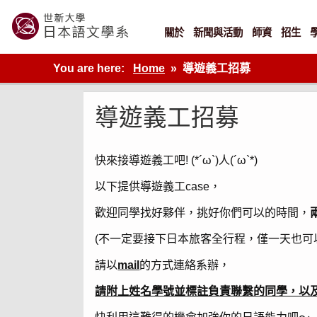
Skip
to
content
關於
新聞與活動
師資
招生
世新大學教學單位的網站
You are here:
Home
導遊義工招募
導遊義工招募
快來接導遊義工吧! (*´ω`)人(´ω`*)
以下提供導遊義工case，
歡迎同學找好夥伴，挑好你們可以的時間，
(不一定要接下日本旅客全行程，僅一天也可
請以
mail
的方式連絡系辦，
請附上姓名學號並標註負責聯繫的同學，以