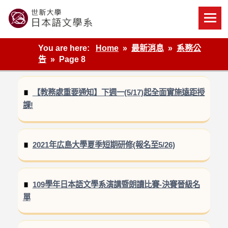
Skip
to
content
世新大學教學單位的網站
You are here:
Home
最新消息
系務公
告
Page 8
【教務處重要通知】下週一(5/17)起全面實施遠距授
課!
2021年広島大學夏季短期研修(報名至5/26)
109學年日本語文學系演講暨朗讀比賽-決賽晉級名
單