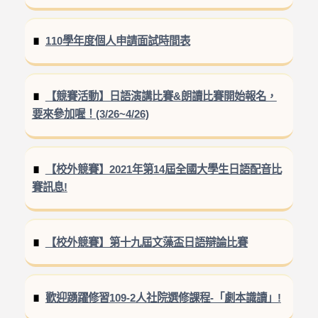
110學年度個人申請面試時間表
【競賽活動】日語演講比賽&朗讀比賽開始報名，
要來參加喔！(3/26~4/26)
【校外競賽】2021年第14屆全國大學生日語配音比
賽訊息!
【校外競賽】第十九屆文藻盃日語辯論比賽
歡迎踴躍修習109-2人社院選修課程-「劇本識讀」!