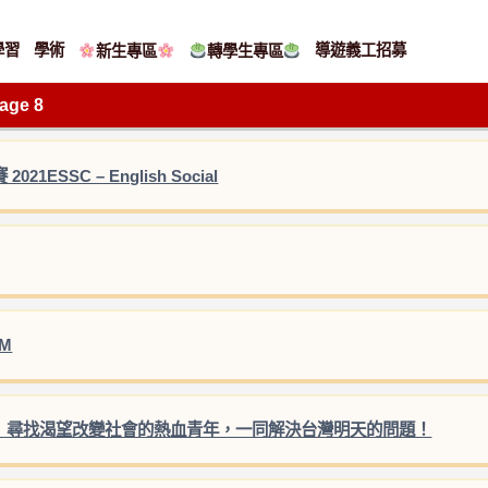
學習
學術
導遊義工招募
新生專區
轉學生專區
age 8
SSC – English Social
M
創意提案競賽】尋找渴望改變社會的熱血青年，一同解決台灣明天的問題！