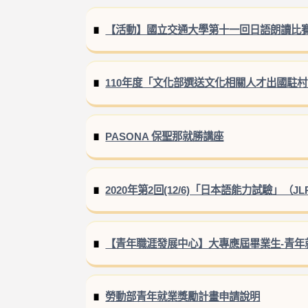
【活動】國立交通大學第十一回日語朗讀比
110年度「文化部選送文化相關人才出國駐
PASONA 保聖那就勝講座
2020年第2回(12/6)「日本語能力試驗」（J
【青年職涯發展中心】大專應屆畢業生-青年
勞動部青年就業獎勵計畫申請說明