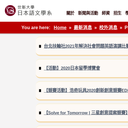
Skip
to
content
關於
新聞與活動
師資
招生
世新大學教學單位的網站
You are here:
Home
最新消息
校外消息
P
台北扶輪社2021年解決社會問題英語演講比賽 2021E
【活動】2020日本留學博覽會
【競賽活動】浩奇玩具2020創新創意競賽ED
【Solve for Tomorrow | 三星