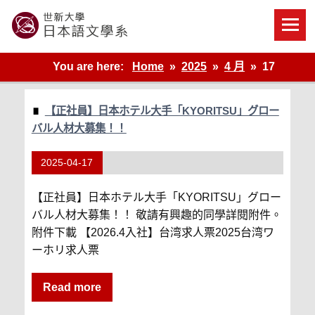
Skip
to
content
世新大學教學單位的網站
You are here:
Home
2025
4 月
17
【正社員】日本ホテル大手「KYORITSU」グロー
バル人材大募集！！
2025-04-17
【正社員】日本ホテル大手「KYORITSU」グロー
バル人材大募集！！ 敬請有興趣的同學詳閱附件。
附件下載 【2026.4入社】台湾求人票2025台湾ワ
ーホリ求人票
Read more