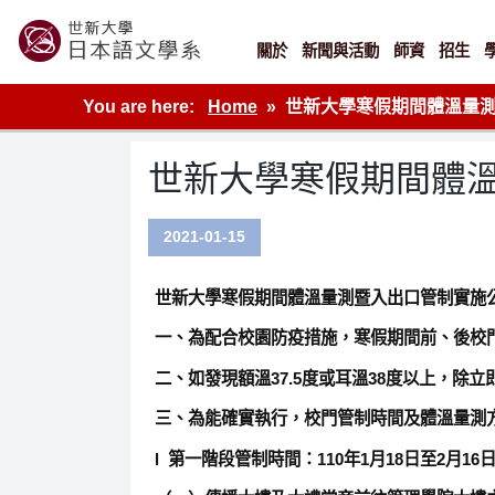
Skip
to
content
關於
新聞與活動
師資
招生
世新大學教學單位的網站
You are here:
Home
世新大學寒假期間體溫量
世新大學寒假期間體
2021-01-15
世新大學寒假期間體溫量測暨入出口管制實施
一、為配合校園防疫措施，寒假期間前、後校
二、如發現額溫37.5度或耳溫38度以上，除立即
三、為能確實執行，校門管制時間及體溫量測
l 第一階段管制時間：110年1月18日至2月16