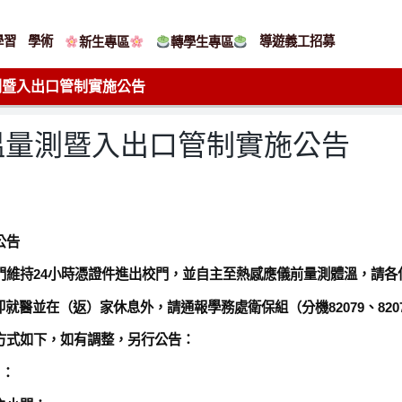
學習
學術
導遊義工招募
新生專區
轉學生專區
測暨入出口管制實施公告
溫量測暨入出口管制實施公告
公告
門維持24小時憑證件進出校門，並自主至熱感應儀前量測體溫，請各
就醫並在（返）家休息外，請通報學務處衛保組（分機82079、82078
方式如下，如有調整，另行公告：
日：