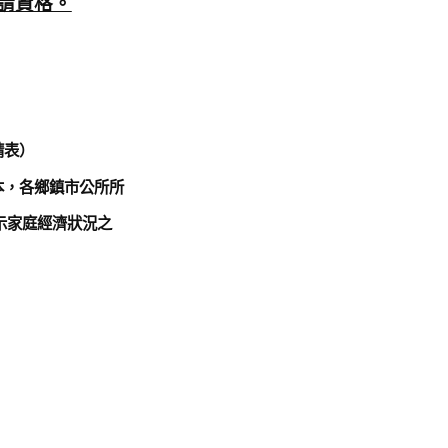
請資格。
請表）
本，各鄉鎮市公所所
示家庭經濟狀況之