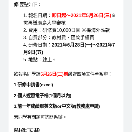
修
要點如下：
報名日期：
即日起～2021年5月26日(三)
※
需再送廣島大學審核
費用：研修費10,000日圓 ※採海外匯款
自費部分：教材費、匯款手續費
研修日期：
2021年6月28日(一)～2021年7
月9日(五)
地點：線上。
欲報名同學請
5
月26日(三)前
繳齊四項文件至系辦：
1.研修申請書(excel)
2.個人近照電子檔(1個月以內)
3.前一年成績單英文版or中文版(教務處申請)
若同學有問題可詢問系辦。
附件下載