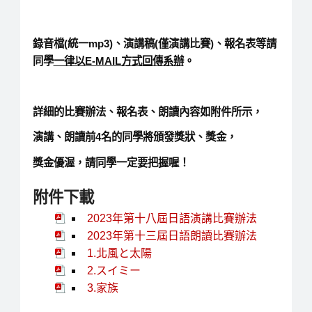
錄音檔(統一mp3)、演講稿(僅演講比賽)、報名表等請
同學
一律以E-MAIL方式回傳系辦
。
詳細的比賽辦法、報名表、朗讀內容如附件所示，
演講、朗讀前4名的同學將頒發獎狀、獎金，
獎金優渥，請同學一定要把握喔！
附件下載
2023年第十八屆日語演講比賽辦法
2023年第十三屆日語朗讀比賽辦法
1.北風と太陽
2.スイミー
3.家族