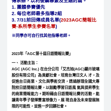
傳系辦，以利後續聯繫及主題討論。
1. 團體參賽優先
2. 每位老師最多指導2組
3. 7/31前回傳成員名單(
2023AGC簡報比
賽-系所學生參賽名單
)
※同學亦可自行找其他
指導老師。
2023年「AGC第十屆日語簡報比賽」
一、 活動主旨：
AGC (AGC Inc.) 在台分公司「艾杰旭(AGC)顯示玻璃
股份有限公司」為貢獻社會，培育台灣日文人 才，及
促進台日商業、文化與學術交流，透過辦理全國大專
院校日語簡報比賽，以鼓勵學習日語風 氣與提昇學生
的商業簡報能力。期盼藉由日語簡報比賽的活動，能
讓青年學子發揮豐富想像力，展 現自身及未來發展無
限的可能性，並進一步回饋社會。