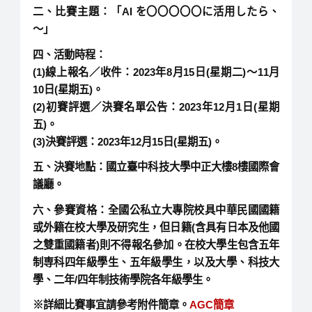
二、比賽主題：「
AI を〇〇〇〇〇に活用したら、
～」
四、活動時程：
(1)線上報名／收件：
2023年8月15日(星期二)～11月
10日(星
期五)
。
(2)初賽評選／決賽名單公告：2023年12月1日(星期
五)。
(3)決賽評選：2023年12月15日(星期五)。
五、決賽地點：國立臺中科技大學中正大樓8樓國際會
議廳。
六、參賽資格：全國公私立大專院校具中華民國國籍
或外籍在校大學及研究生，但日籍(含具有日本及他國
之雙重國籍者)則不得報名參加。在校大學生包含五年
制専科四年級學生、五年級學生，以及大學、科技大
學、二年/四年制技術學院各年級學生。
※詳細比賽事宜請參考附件簡章。
AGC簡章