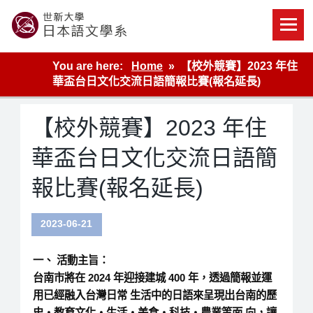
Skip
to
content
世新大學教學單位的網站
You are here:
Home
【校外競賽】2023 年住
華盃台日文化交流日語簡報比賽(報名延長)
【校外競賽】2023 年住
華盃台日文化交流日語簡
報比賽(報名延長)
2023-06-21
一、 活動主旨：
台南市將在 2024 年迎接建城 400 年，透過簡報並運
用已經融入台灣日常 生活中的日語來呈現出台南的歷
史・教育文化・生活・美食・科技・農業等面 向，讓