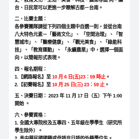
台、日民眾可以更進一步瞭解古都－台南。
二、比賽主題：
各參賽團隊請從下列四個主題中自選一則，並從台南
八大特色元素－「藝術文化」、 「空間治理」、「智
慧城市」、「醫療健康」、「觀光美食」、「綠能科
技」、「教育運動」、 「永續農業」中，選擇一個面
向，以簡報形式表現。
四、報名期程：
1.【網路報名
】至
10 月 6 日(五)23：59 時止
。
2.【初賽報名】至
10 月 25 日(三) 23：59 止
。
五、決賽日期： 2023 年 11 月 17 日（五）下午 1:00
開始 。
六、參賽資格：
1. 全國大專院校及五專四、五年級在學學生（研究所
學生除外）。
2. 具中華民國國籍或母語非日語的外籍學位生。