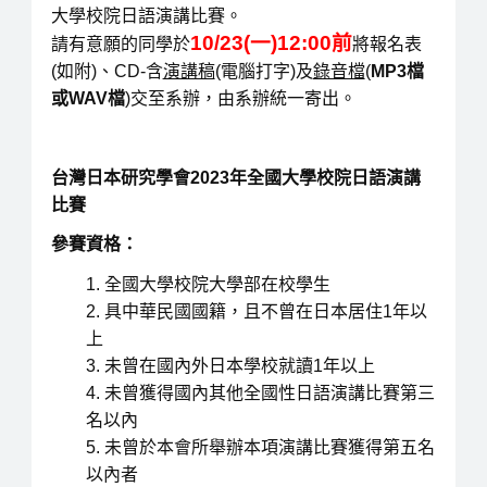
大學校院日語演講比賽。
10/23(一)12:00前
請有意願的同學於
將報名表
(如附)、CD-含
演講稿
(電腦打字)及
錄音檔
(
MP3
檔
或WAV檔
)交至系辦，由系辦統一寄出。
台灣日本研究學會
2023年全國大學校院日語演講
比賽
參賽資格：
全國大學校院大學部在校學生
具中華民國國籍，且不曾在日本居住1年以
上
未曾在國內外日本學校就讀1年以上
未曾獲得國內其他全國性日語演講比賽第三
名以內
未曾於本會所舉辦本項演講比賽獲得第五名
以內者