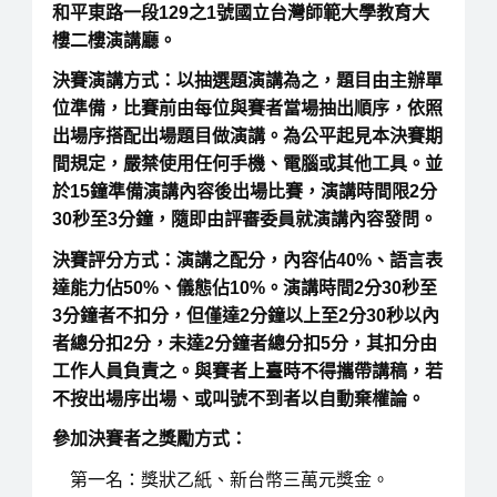
和平東路一段129之1號國立台灣師範大學教育大
樓二樓演講廳。
決賽演講方式：
以抽選題演講為之，題目由主辦單
位準備，比賽前由每位與賽者當場抽出順序，依照
出場序搭配出場題目做演講。為公平起見本決賽期
間規定，嚴禁使用任何手機、電腦或其他工具。並
於15鐘準備演講內容後出場比賽，演講時間限2分
30秒至3分鐘，隨即由評審委員就演講內容發問。
決賽評分方式：
演講之配分，內容佔40%、語言表
達能力佔50%、儀態佔10%。演講時間2分30秒至
3分鐘者不扣分，但僅達2分鐘以上至2分30秒以內
者總分扣2分，未達2分鐘者總分扣5分，其扣分由
工作人員負責之。與賽者上臺時不得攜帶講稿，若
不按出場序出場、或叫號不到者以自動棄權論。
參加決賽者之獎勵方式：
第一名：獎狀乙紙、新台幣三萬元獎金。