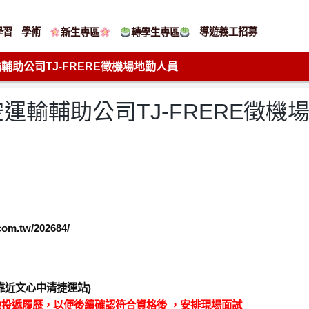
學習
學術
導遊義工招募
新生專區
轉學生專區
助公司TJ-FRERE徵機場地勤人員
運輸輔助公司TJ-FRERE徵機
.tw/202684/
(靠近文心中清捷運站)
徵投遞履歷，以便後續確認符合資格後 ，安排現場面試