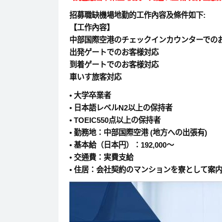
招募職缺機場地勤的工作內容及條件如下:
【工作內容】
中部国際空港のチェックインカウンターでの
出発ゲートでのお客様対応
到着ゲートでのお客様対応
車いす旅客対応
• 大学卒業者
• 日本語レベルN2以上の保持者
• TOEIC550点以上の保持者
• 勤務地：中部国際空港 (地方への出張有)
• 基本給（日本円）：192,000～
• 交通費：実費支給
• 住居：会社契約のマンションを寮として案