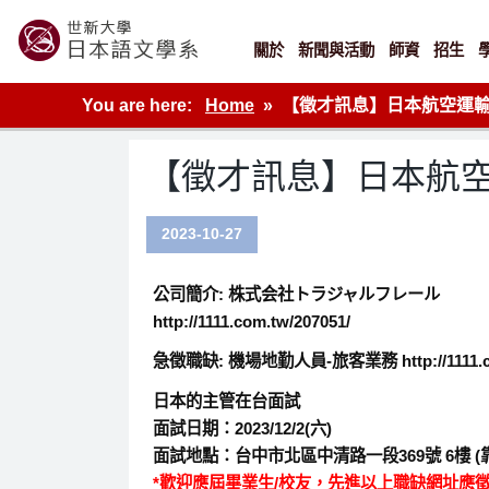
Skip
to
content
關於
新聞與活動
師資
招生
世新大學教學單位的網站
You are here:
Home
【徵才訊息】日本航空運輸輔
【徵才訊息】日本航空
2023-10-27
公司簡介: 株式会社トラジャルフレール
http://1111.com.tw/207051/
急徵職缺: 機場地勤人員-旅客業務 http://1111.com
日本的主管在台面試
面試日期：
2023/12/2(六)
面試地點：台中市北區中清路一段369號 6樓 
*歡迎應屆畢業生/校友，先進以上職缺網址應