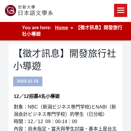
Skip
to
content
世新大學教學單位的網站
You are here:
Home
【徵才訊息】開發旅行
社小導遊
【徵才訊息】開發旅行社
小導遊
2023-11-15
12／12招募4名小導遊
對象：NBC（新潟ビジネス専門学校)とNABI（新
潟会計ビジネス専門学校）的學生（已分組）
時間：12／12 09：00-14：00
內容：尚未指定，當天與學生討論，基本上是台北