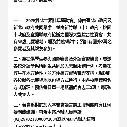
一、「2025雙北世界壯年運動會」係由臺北市政府及
新北市政府共同舉辦，並由新竹縣（市）政府、桃園
市政府及宜蘭縣政府協辦之國際大型綜合性賽會，共
有66處比賽場地，遍及前述6縣市；預計有國外2萬名
參賽者及其親友參加。
二、為提供學生參與國際賽會及外語實習機會，廣邀
各校外語學系所師生共同加入志願服務行列，考量在
校生在地方便性，並方便校方實習管理安排，現規劃
各校就各比賽場地以包場方式進行，由各校團體報名
方式辦理，預估每日單一場館需語言志工3班，每班6
人共18人。
三、若貴系對於加入本賽會語言志工服務團隊有任何
疑問或建議，可洽本案承辦人員電話
(02)25702330#80#1034或以Mail承辦人信箱
（jn2282@gov.taipei）。