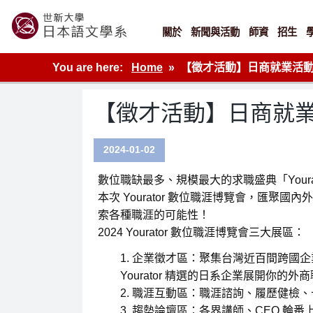
Skip
to
content
關於
新聞與活動
師資
招生
世新大學教學單位的網站
You are here:
Home
【徵才活動】日商就業活動- 2
【徵才活動】日商就業活動-
2024-01-02
數位職缺最多、規模最大的求職盛典「Yourato
本次 Yourator 數位職涯博覽會，匯聚國內
索各種職涯的可能性！
2024 Yourator 數位職涯博覽會三大展區：
企業徵才區：聚集台灣近百間跨國企
Yourator 精選的日系企業展開你的外
職涯互動區：職涯諮詢、履歷健檢、
趨勢論壇區：各界講師、CEO 輪