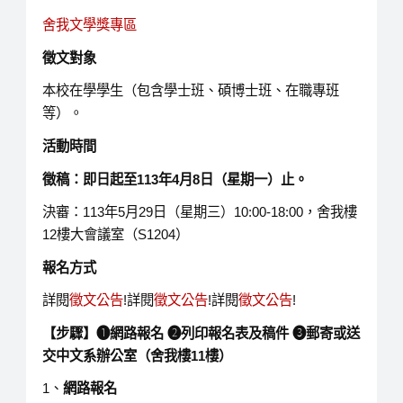
舍我文學獎專區
徵文對象
本校在學學生（包含學士班、碩博士班、在職專班
等）。
活動時間
徵稿：即日起至
113
年
4
月
8
日（星期一）止
。
決審：113年5月29日（星期三）10:00-18:00，舍我樓
12樓大會議室（S1204）
報名方式
詳閱
徵文公告
!詳閱
徵文公告
!詳閱
徵文公告
!
【步驟】
➊
網路報名
➋
列印報名表及稿件
➌
郵寄或送
交中文系辦公室（舍我樓
11
樓）
1、
網路報名