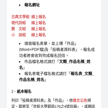
報名網址
古典文學組 線上報名
現代詩組 線上報名
散 文組 線上報名
小 說組 線上報名
填寫報名表單，並上傳「作品」
(Word+PDF檔)及「投稿者資料表」，報名成
功者將會收到完成報名回信。
作品檔名格式請打「
文類
_
作品名稱
_
姓
名
」
報名表電子檔名格式請打「
報名表
_
文類
_
作品名稱
_
姓名
」
2、
紙本報名
列印「投稿者資料表」及「作品」，依
徵文公告
規
定，郵寄至「世新大學郵局176之4號信箱」，或親送