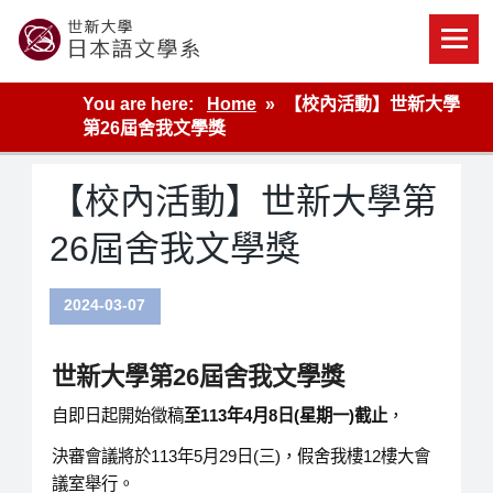
Skip
to
content
世新大學教學單位的網站
You are here:
Home
【校內活動】世新大學
第26屆舍我文學獎
【校內活動】世新大學第
26屆舍我文學獎
2024-03-07
世新大學第
26
屆舍我文學獎
自即日起開始徵稿
至
113
年
4
月
8
日
(
星期一
)
截止
，
決審會議將於113年5月29日(三)，假舍我樓12樓大會
議室舉行。