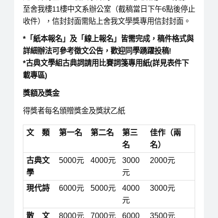
至舍我樓11樓中文系辦公室（截稿當日下午6點後停止
收件），信封封面需貼上舍我文學獎專用信封封面。
*
「紙本報名」及「線上報名」皆需完成，稿件格式與
詳細辦法可參考徵文公告，歡迎同學踴躍投稿
!
*
古典文學組古典詞請用比賽詞箋專用紙
(
詳見表件下
載專區
)
獎額及獎金
得獎者每名頒贈獎金及獎狀乙紙
文 類
第一名
第二名
第三
佳作（兩
名
名）
古典文
5000元
4000元
3000
2000元
學
元
現代詩
6000元
5000元
4000
3000元
元
散 文
8000元
7000元
6000
3500元