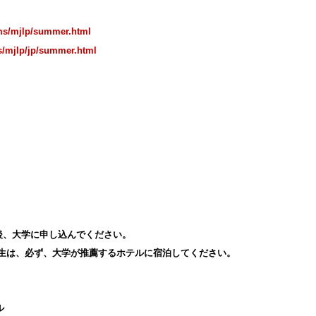
ams/mjlp/summer.html
ms/mjlp/jp/summer.html
後、大学に申し込んでください。
生は、必ず、大学が推薦するホテルに宿泊してください。
ル