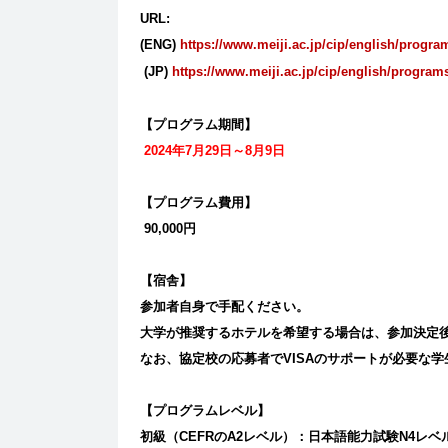
URL:
(ENG)
https://www.meiji.ac.jp/cip/english/progr
(JP)
https://www.meiji.ac.jp/cip/english/progra
【プログラム期間】
2024
年
7
月
29
日～
8
月
9
日
【プログラム費用】
90,000
円
【宿舎】
参加者自身で手配ください。
大学が推奨するホテルを希望する場合は、参加決定
なお、協定校の応募者で
VISA
のサポートが必要な学
【プログラムレベル】
初級（
CEFR
の
A2
レベル）：日本語能力試験
N4
レベ