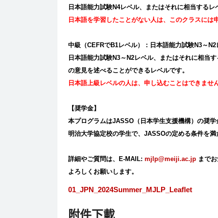
日本語能力試験
N4
レベル、またはそれに相当するレ
日本語を学習したことがない人は、このクラスには
中級（
CEFR
で
B1
レベル）：日本語能力試験
N3
～
N2
日本語能力試験
N3
～
N2
レベル、またはそれに相当す
の意見を述べることができるレベルです。
日本語上級レベルの人は、申し込むことはできませ
【奨学金】
本プログラムは
JASSO
（日本学生支援機構）の奨学
明治大学協定校の学生で、
JASSO
の定める条件を満
詳細やご質問は、
E-MAIL:
mjlp@meiji.ac.jp
までお
よろしくお願いします。
01_JPN_2024Summer_MJLP_Leaflet
附件下載