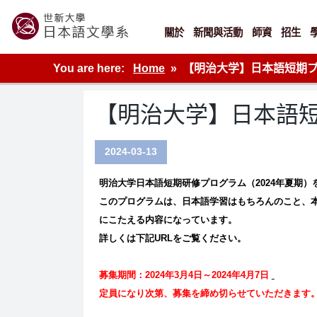
Skip
to
content
關於
新聞與活動
師資
招生
世新大學教學單位的網站
You are here:
Home
【明治大学】日本語短期プ
【明治大学】日本語短
2024-03-13
明治大学日本語短期研修プログラム（
2024
年夏期）
このプログラムは、日本語学習はもちろんのこと、
にこたえる内容になっています。
詳しくは下記
URL
をご覧ください。
募集期間：
2024
年
3
月
4
日～
2024
年
4
月
7
日
定員になり次第、募集を締め切らせていただきます