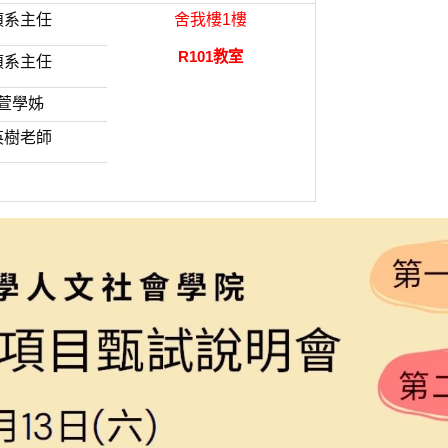
禎系主任
舍我樓1樓
R101教室
禎系主任
萱學姊
英樹老師