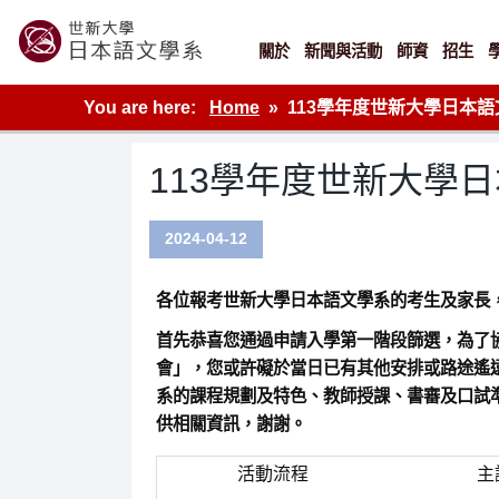
Skip
to
content
關於
新聞與活動
師資
招生
世新大學教學單位的網站
You are here:
Home
113學年度世新大學日本
113學年度世新大學
2024-04-12
各位報考世新大學日本語文學系的考生及家長
首先恭喜您通過申請入學第一階段篩選，為了協
會」，您或許礙於當日已有其他安排或路途遙遠
系的課程規劃及特色、教師授課、書審及口試
供相關資訊，謝謝。
活動流程
主