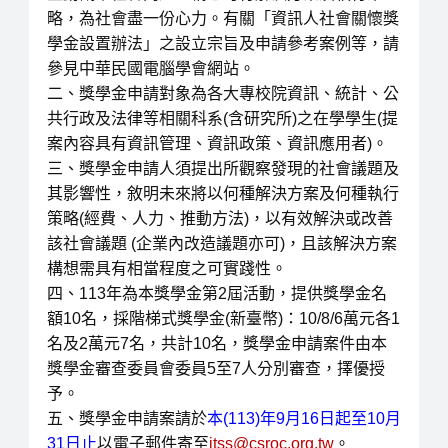
略，為社會盡一份心力。有關「資訊人社會關懷獎
學金設置辦法」之設立宗旨及申請參考案例等，請
參見中華民國電腦學會網站。
二、獎學金申請對象為各大專校院資訊、統計、公
共行政及法律等相關科系(含研究所)之在學學生(提
案內容具有資訊管理、資訊政策、資訊應用者)。
三、獎學金申請人須提出所觀察發現的社會議題及
其影響性，敘明未來將以何種解決方案及何種執行
策略(經費、人力、推動方法)，以有效解決或改善
該社會議題 (企業內改造議題亦可)，且該解決方案
構想需具有相當程度之可實踐
性。
四、113年為本獎學金第2屆活動，提供獎學金名
額10名，採階梯式獎學金(新臺幣)：10/8/6萬元各1
名及2萬元7名，共計10名，獎學金申請案件由本
獎學金審查委員會委員5至7人分別審查，擇優授
予。
五、獎學金申請案請於
本(113)年9月16日起至10月
31日止
以電子郵件寄至
itss@csroc.org.tw
。