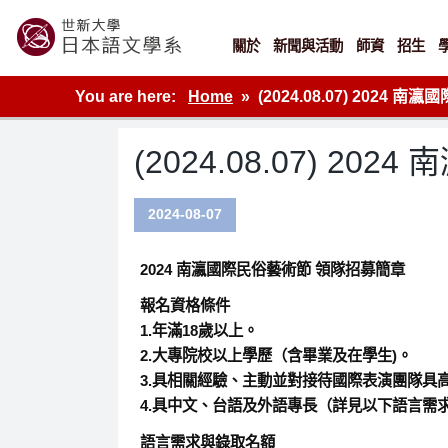
Skip
to
content
關於
新聞與活動
師資
招生
世新大學教學單位的網站
You are here:
Home
(2024.08.07) 2024
(2024.08.07) 
2024-08-07
2024 南瀛國際民俗藝術節 領隊招募簡章
報名資格條件
1.年滿18歲以上。
2.大專院校以上學歷（含畢業及在學生)。
3.具相關經驗、主動並對接待國際表演團隊具
4.具中文、台語及外語專長（詳見以下語言需
語言需求與錄取名額