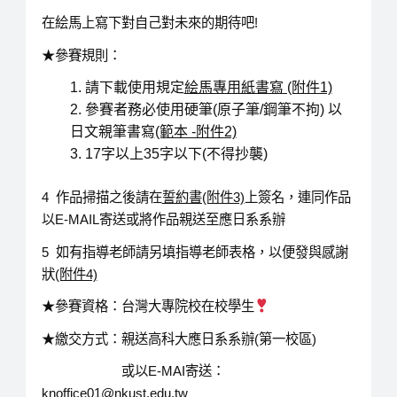
在絵馬上寫下對自己對未來的期待吧!
★參賽規則：
請下載使用規定
絵馬專用紙書寫 (附件1)
參賽者務必使用硬筆(原子筆/鋼筆不拘) 以
日文親筆書寫
(範本 -附件2)
17字以上35字以下(不得抄襲)
4 作品掃描之後請在
誓約書(附件3)
上簽名，連同作品
以E-MAIL寄送或將作品親送至應日系系辦
5 如有指導老師請另填指導老師表格，以便發與感謝
狀
(附件4)
★參賽資格：台灣大專院校在校學生
★繳交方式：親送高科大應日系系辦(第一校區)
或以E-MAI寄送：
knoffice01@nkust.edu.tw