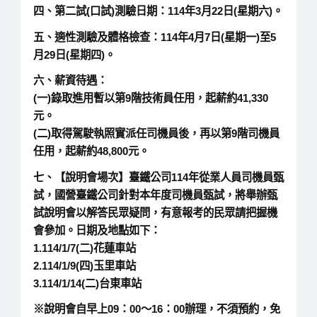
四、第二試(口試)測驗日期：114年3月22日(星期六)。
五、適性測驗及體格檢查：114年4月7日(星期一)至5
月29日(星期四)。
六、薪資待遇：
(一)錄取進用暫以第9階技術員任用，起薪約41,330
元。
(二)取得駕駛執照實派任司機員後，再以第9階司機員
任用，起薪約48,800元。
七、【說明會場次】臺鐵公司114年從業人員司機員甄
試，國營臺鐵公司針對本年度司機員甄試，將舉辦甄
試說明會以解答民眾疑問，有意報考的民眾請把握機
會參加。日期及地點如下：
1.114/1/7(二)花蓮車站
2.114/1/9(四)玉里車站
3.114/1/14(二)台東車站
※說明會自早上09：00～16：00辦理，不須預約，免