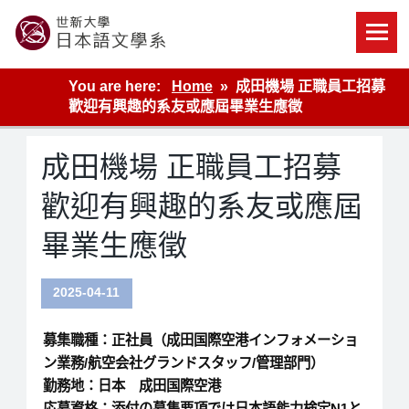
Skip
to
content
世新大學教學單位的網站
You are here:
Home
成田機場 正職員工招募
歡迎有興趣的系友或應屆畢業生應徵
成田機場 正職員工招募
歡迎有興趣的系友或應屆
畢業生應徵
2025-04-11
募集職種：正社員（成田国際空港インフォメーショ
ン業務/航空会社グランドスタッフ/管理部門）
勤務地：日本 成田国際空港
応募資格：添付の募集要項では日本語能力検定N1と