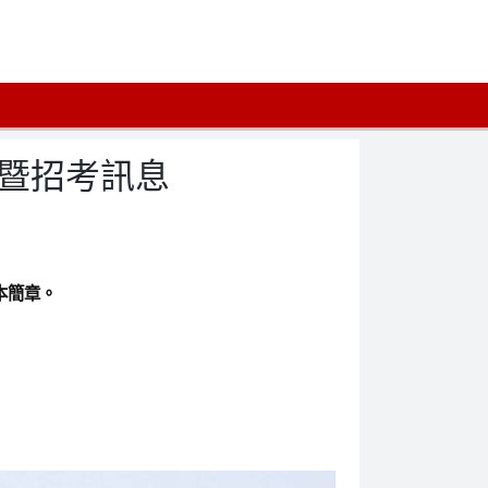
章暨招考訊息
本簡章。