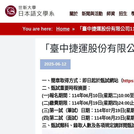
Skip
to
content
關於
新聞與活動
師資
招生
世新大學教學單位的網站
You are here:
Home
「臺中捷運股份有限公司1
「臺中捷運股份有限公
2025-06-12
一、簡章取得方式：即日起於甄試網站（
https
二、甄試重要時程摘要：
(一)報名期間：114年06月10日(星期二)10:00至
(二)繳費期限：114年06月19日(星期四)24:00
(三)第一試（筆試）日期：114年07月19日(星
(四)第二試（面試）日期：114年08月23日(星
三、甄試類科、錄取人數及各項規定請詳閱甄