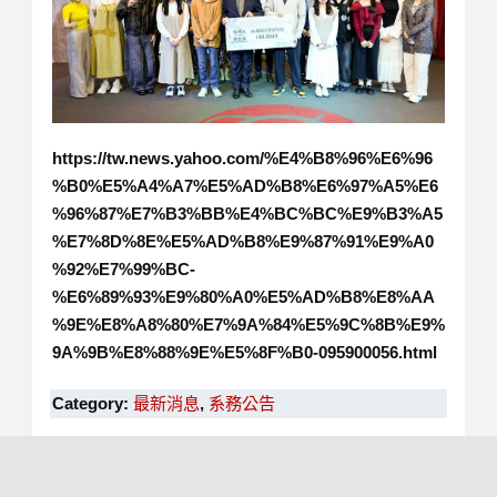
https://tw.news.yahoo.com/%E4%B8%96%E6%96
%B0%E5%A4%A7%E5%AD%B8%E6%97%A5%E6
%96%87%E7%B3%BB%E4%BC%BC%E9%B3%A5
%E7%8D%8E%E5%AD%B8%E9%87%91%E9%A0
%92%E7%99%BC-
%E6%89%93%E9%80%A0%E5%AD%B8%E8%AA
%9E%E8%A8%80%E7%9A%84%E5%9C%8B%E9%
9A%9B%E8%88%9E%E5%8F%B0-095900056.html
Category:
最新消息
,
系務公告