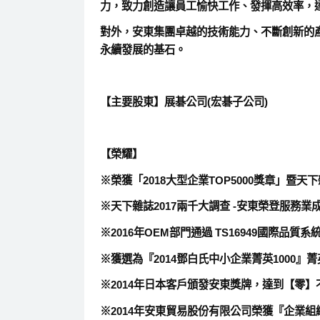
力，致力創造讓員工愉快工作、發揮高效率，
對外，安東集團卓越的技術能力、不斷創新的
永續發展的基石。
【主要股東】展碁公司(宏碁子公司)
【榮耀】
※榮獲「2018大型企業TOP5000獎章」暨天
※天下雜誌2017兩千大調查 -安東榮登服務業
※2016年OEM部門通過 TS16949國際品質系
※獲選為『2014鄧白氏中小企業菁英1000』
※2014年日本客戶頒發安東獎牌，達到【零
※2014年安東貿易股份有限公司榮獲『企業