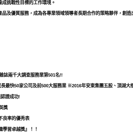
達成挑戰性目標的工作環境。
產品及優質服務，成為各專業領域領導者長期合作的策略夥伴，創造
下雜誌兩千大調查服務業第501名!!
成長最快50家公司及前500大服務業 ※2016年安東集團五股、頂
統認證成功!
菁英獎
】不良率的優秀表
組織學習卓越獎』！！