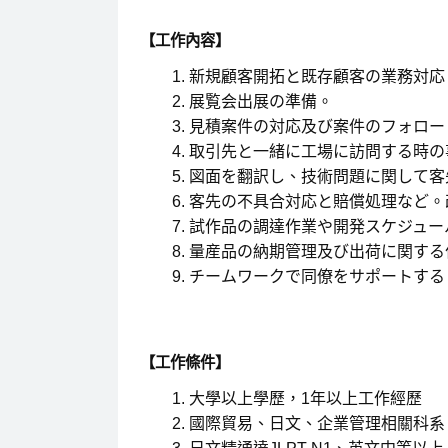
【工作內容】
新規顧客開拓と既存顧客の業務対応
展覧会出展の準備。
見積案件の対応及び案件のフォロー
取引先と一緒に工場に訪問する時の
図面を翻訳し、技術問題に関して客
客先の不具合対応と賠償処理など。
試作品の調達作業や開発スケジュー
量産品の納期管理及び出荷に関する
チームワークで同僚をサポートする
【工作條件】
大學以上學歷，1年以上工作經歷
國際貿易、日文、企業管理相關科系