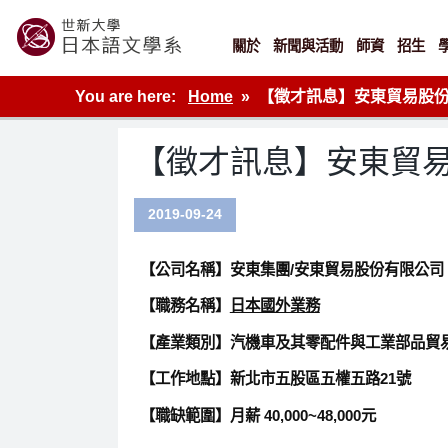
Skip
to
content
關於
新聞與活動
師資
招生
世新大學教學單位的網站
You are here:
Home
【徵才訊息】安東貿易股
【徵才訊息】安東貿
2019-09-24
【公司名稱】安東集團/安東貿易股份有限公司
【職務名稱】
日本國外業務
【產業類別】汽機車及其零配件與工業部品貿
【工作地點】新北市五股區五權五路21號
【職缺範圍】月薪 40,000~48,000元