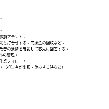
。
。
事前アテント。
先と打合せする。売掛金の回収など。
改善の進捗を確認して客先に回答する。
ルの管理。
作業フォロー。
。（担当者が出張・休みする時など）