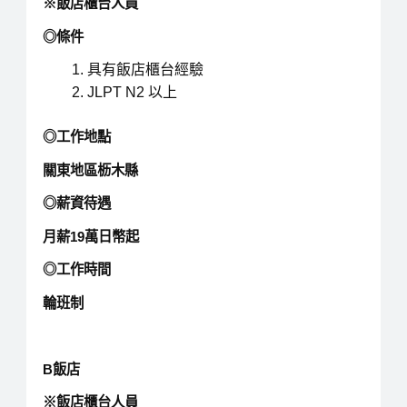
※飯店櫃台人員
◎條件
具有飯店櫃台經驗
JLPT N2 以上
◎工作地點
關東地區枥木縣
◎薪資待遇
月薪19萬日幣起
◎工作時間
輪班制
B飯店
※飯店櫃台人員