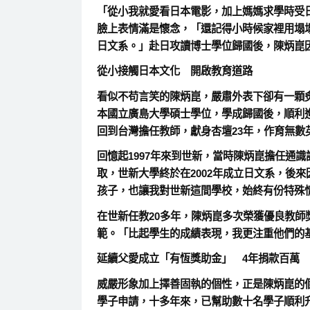
「從小我就愛看日本電影，加上媽媽求學時受
臉上表情滿是懷念，「還記得小時候家裡用塌
日文系。」赴日攻讀博士學位歸國後，陳炳崑
從小接觸日本文化 開啟教育道路
看似不苟言笑的陳炳崑，嚴肅外表下卻有一顆
本國立廣島大學碩士學位，學成歸國後，順利
回到台灣擔任教師，獻身杏壇23年，作育無數
回憶起1997年來到世新，當時陳炳崑擔任通
取，世新大學終於在2002年成立日文系，後
孩子，也讓我對世新這間學校，始終有份特殊
在世新任教20多年，陳炳崑多次榮獲優良教
範。「比起學生的成績表現，我更注重他們的
延續父愛成立「有恆獎助金」 4年捐款百萬
威嚴形象加上擇善固執的個性，正是陳炳崑的
學子申請，十多年來，已幫助數十名學子順利