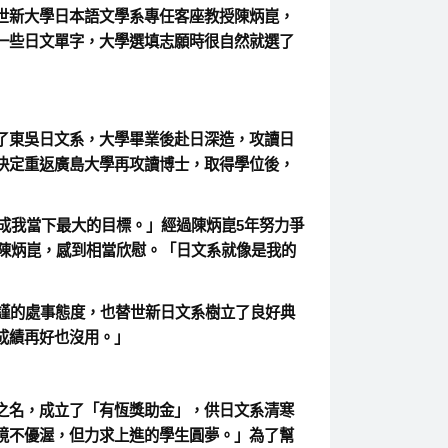
世新大學日本語文學系專任客座教授陳炳崑，
一些日文單字，大學選填志願時很自然就選了
了東吳日文系，大學畢業後赴日深造，攻讀日
決定重返廣島大學再攻讀博士，取得學位後，
成我當下最大的目標。」經過陳炳崑5年努力爭
的陳炳崑，感到相當欣慰。「日文系就像是我的
謹的處事態度，也替世新日文系樹立了良好典
成績再好也沒用。」
之名，成立了「有恆獎助金」，供日文系清寒
境不優渥，但力求上進的學生圓夢。」為了幫