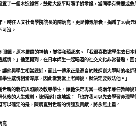
設置了一個木造錢筒，鼓勵大家平時隨手捐零錢，當同學有需要或急
年，時任人文社會學院院長的陳炳崑，更是慷慨解囊，捐贈了10萬元給
不可沒。
一下眼鏡，原本嚴肅的神情，變得和藹起來。「我很喜歡邀學生去日本
絡感情。」他更提到，在日本師生一起喝酒的社交文化非常普遍，回
，讓他與學生相當親近，而此一傳承正是源自於陳炳崑大學時的老師
和學生感情相當深厚，因此當我當上老師後，就決定要效法他。」
謝世新的栽培與照顧及教導學生，讓他決定再當一或兩年兼任教師後
退休後的人生規劃，陳炳崑打趣地說：「也許我可以先去學習命理學
但可以確定的是，陳炳崑對世新的情誼及貢獻，將永無止盡。
炳崑