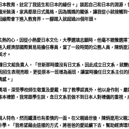
日本教育，註定了我這生和日本的緣份。」談起自己和日本的淵源，
塌米裝潢，家具都是日式風格，因為媽媽的關係，讓我從小就接觸到
因緣際會下進入教育界，一腳踏入就超過20個年頭。
炙熱的心，因從小熱愛日本文化，大學選填志願時，他毫不猶豫選擇
進入經濟部國際貿易局擔任專員，當了一段時間的公務人員，陳炳崑
英才。
識課日文組負責人，「世新那時還沒有日文系，因此成立日文系，就變
來因招生表現亮眼，更從原本一班增為兩班，讓當時擔任日文系主任
情感。」
師獎項，深受學校師生敬重及愛戴，除了教學認真外，他以身作則、嚴
基本禮節，我常跟學生說，念日文系若做不到日本人對禮儀的重視，
個人特色，然而鐵漢也有柔情的一面。在父親過世後，陳炳崑用父親
升學。「我希望藉由這樣的方式，將爸爸的愛延續下去，幫助經濟環