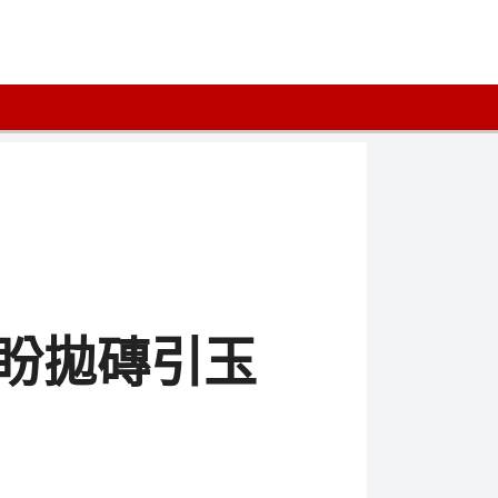
盼拋磚引玉