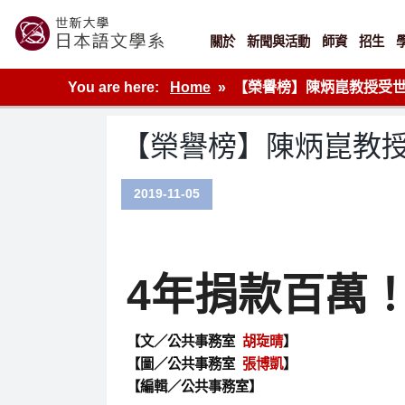
Skip
to
content
關於
新聞與活動
師資
招生
世新大學教學單位的網站
You are here:
Home
【榮譽榜】陳炳崑教授受
【榮譽榜】陳炳崑教
2019-11-05
4年捐款百萬
【文／公共事務室
胡琁晴
】
【圖／公共事務室
張博凱
】
【編輯／公共事務室】