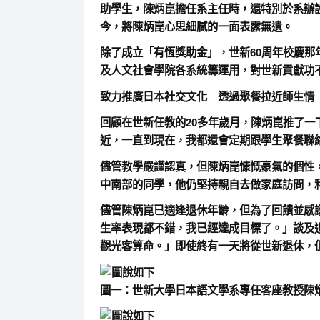
助學生，陳炳崑擔任系主任時，還特別於系辦
今，將陳炳崑心思細膩的一面表露無遺。
除了成立「有恆獎助金」，世新60周年校慶那
及人文社會學院各系統籌運用，對世新貢獻功
致力推廣日本社交文化 透過聚餐拉近師生情
回顧在世新任教的20多年歲月，陳炳崑推了
近，一直到現在，我都還會定期跟學生聚餐聯
儘管教學嚴謹認真，但陳炳崑慷慨豪氣的個性
中南部的同學，他仍堅持親自去做家庭訪問，
儘管陳炳崑已適逢退休年齡，但為了回饋並感
生率表現都不錯，我已經達成目標了。」談及
觀光客算命。」即使終有一天將從世新退休，
圖一：世新大學日本語文學系專任客座教授陳