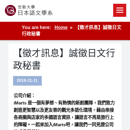
Skip
to
content
世新大學教學單位的網站
You are here:
Home
【徵才訊息】誠徵日文
行政秘書
【徵才訊息】誠徵日文行
政秘書
2019-11-11
公司介紹：
iMarts 是一個有夢想、有熱情的新創團隊，我們致力
創造更智慧以及更友善的觀光多語化環境，藉由串接
各商圈與店家的多國語言資訊，讓語言不再是旅行上
的障礙。一起來加入iMarts吧，讓我們一同見證公司