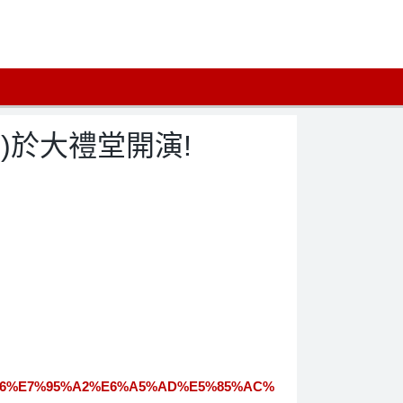
五)於大禮堂開演!
1%86%E7%95%A2%E6%A5%AD%E5%85%AC%