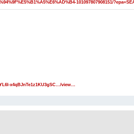
4%9F%E5%B1%A5%E6%AD%B4-101097807908151/?epa=S
VK_YL6l-x4qBJnTe1z1KU3gSC…/view…