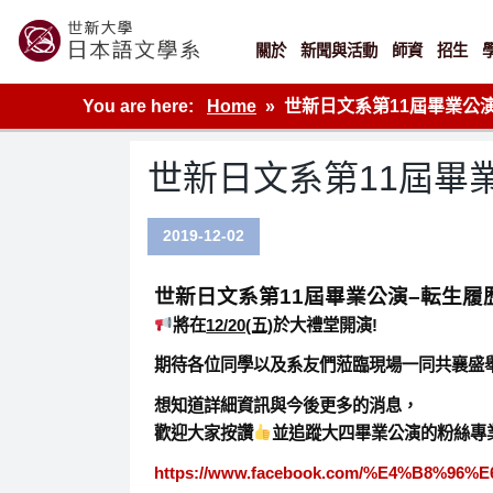
Skip
to
content
關於
新聞與活動
師資
招生
世新大學教學單位的網站
You are here:
Home
世新日文系第11屆畢業公演–
世新日文系第11屆畢業
2019-12-02
世新日文系第11屆畢業公演–転生履
將在
12/20(五)
於大禮堂開演!
期待各位同學以及系友們蒞臨現場一同共襄盛舉!
想知道詳細資訊與今後更多的消息，
歡迎大家按讚
並追蹤大四畢業公演的粉絲專
https://www.facebook.com/%E4%B8