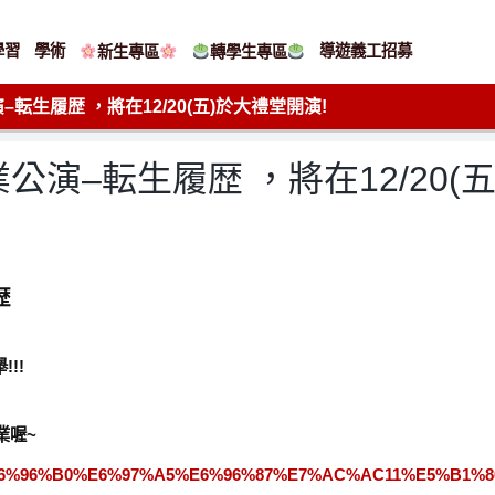
學習
學術
導遊義工招募
新生專區
轉學生專區
転生履歴 ，將在12/20(五)於大禮堂開演!
公演–転生履歴 ，將在12/20(
歴
!!
業喔~
%96%E6%96%B0%E6%97%A5%E6%96%87%E7%AC%AC11%E5%B