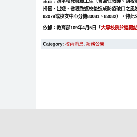
主旨：
請本校教職員工生（含兼任教師、到校
掃墓、出遊、省親致返校後造成防疫破口之風險
82079或校安中心分機83081、83082），特
依據：
教育部109年4月5日「
大專校院於連假
Category:
校內消息
,
系務公告