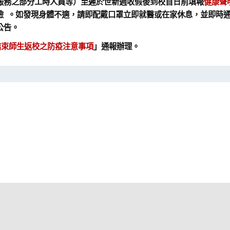
服務之部分工時人員等）至遲於世新週收假後到校首日前填報
健康聲
 。如發現身體不適，請即配戴口罩立即就醫或在家休息，並即時通報
此公告。
結束師生返校之防疫注意事項
」通報辦理。