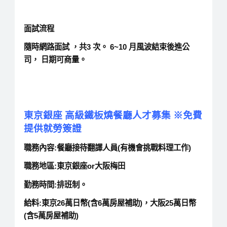
面試流程
隨時網路面試 ，共3 次。 6~10 月風波結束後進公
司， 日期可商量。
東京銀座
高級鐵板燒餐廳人才募集
※
免費
提供就勞簽證
職務內容
:
餐廳接待翻譯人員(有機會挑戰料理工作)
職務地區
:
東京銀座
or
大阪梅田
勤務時間
:
排班制。
給料
:
東京
26
萬日幣
(
含
6
萬房屋補助
)
，大阪
25
萬日幣
(
含
5
萬房屋補助
)