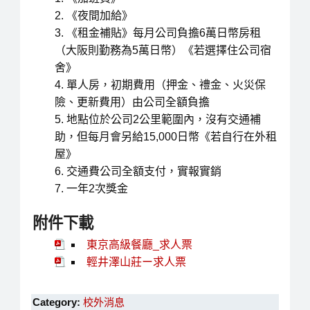
《夜間加給》
《租金補貼》每月公司負擔6萬日幣房租
（大阪則勤務為5萬日幣）《若選擇住公司宿
舍》
單人房，初期費用（押金、禮金、火災保
險、更新費用）由公司全額負擔
地點位於公司2公里範圍內，沒有交通補
助，但每月會另給15,000日幣《若自行在外租
屋》
交通費公司全額支付，實報實銷
一年2次獎金
附件下載
東京高級餐廳_求人票
輕井澤山莊ー求人票
Category:
校外消息