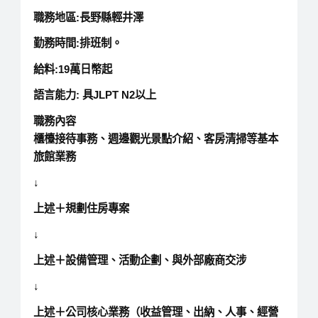
職務地區
:
長野縣輕井澤
勤務時間
:
排班制。
給料
:
19萬日幣起
語言能力
:
具JLPT N2以上
職務內容
櫃檯接待事務、週邊觀光景點介紹、客房清掃等基本
旅館業務
↓
上述＋規劃住房專案
↓
上述＋設備管理、活動企劃、與外部廠商交涉
↓
上述＋公司核心業務（收益管理、出納、人事、經營