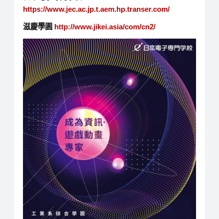
https://www.jec.ac.jp.t.aem.hp.transer.com/
滋慶學園
http://www.jikei.asia/com/cn2/