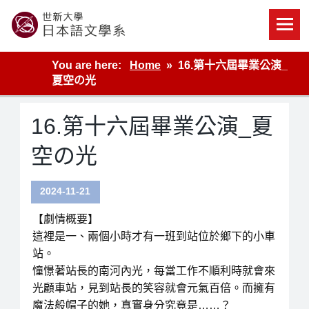
Skip
to
content
世新大學教學單位的網站
You are here:
Home
16.第十六屆畢業公演_
夏空の光
16.第十六屆畢業公演_夏
空の光
2024-11-21
【劇情概要】
這裡是一、兩個小時才有一班到站位於鄉下的小車
站。
憧憬著站長的南河內光，每當工作不順利時就會來
光顧車站，見到站長的笑容就會元氣百倍。而擁有
魔法般帽子的她，真實身分究竟是……？