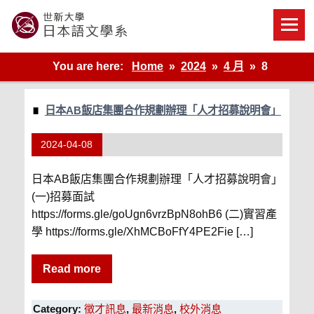
Skip
to
content
世新大學教學單位的網站
You are here:
Home
2024
4 月
8
日本AB飯店集團合作規劃辦理「人才招募說明會」
2024-04-08
日本AB飯店集團合作規劃辦理「人才招募說明會」
(一)招募面試
https://forms.gle/goUgn6vrzBpN8ohB6 (二)實習產
學 https://forms.gle/XhMCBoFfY4PE2Fie […]
Read more
Category:
徵才訊息
,
最新消息
,
校外消息