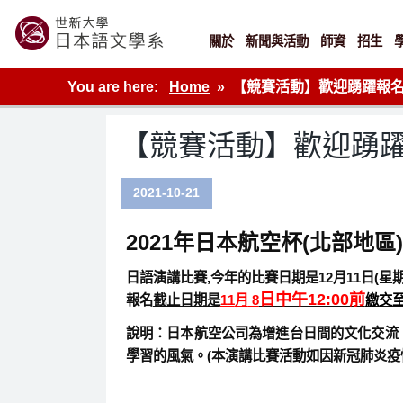
Skip
to
content
關於
新聞與活動
師資
招生
世新大學教學單位的網站
You are here:
Home
【競賽活動】歡迎踴躍報名2
【競賽活動】歡迎踴躍
2021-10-21
2021
年日本航空杯
(
北部地區
)
日語演講比賽
,
今年的比賽日期是
12
月
11
日
(
星
日中午12:00前
報名
截止日期是
11
月
8
繳交
說明：日本航空公司為增進台日間的文化交流
學習的風氣。(本演講比賽活動如因新冠肺炎疫