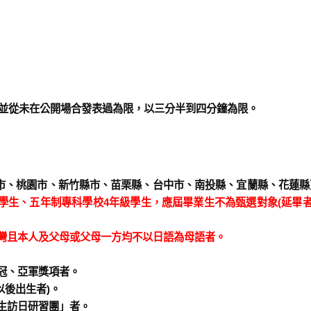
並從未在公開場合發表過為限，以
三分半到四分鐘為限
。
市、桃園市、新竹縣市、苗栗縣、台中市、南投縣、宜蘭縣、花蓮縣
學生、五年制專科學校
4
年級學生，
應屆畢業生不為甄選對象
(
延畢
灣且本人及父母或父母一方均不以日語為母語者。
冠、亞軍獎項者。
以後出生者
)
。
生訪日研習團」者。