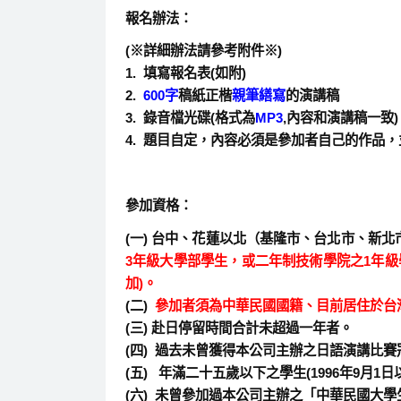
報名辦法：
(
※詳細辦法請參考附件※
)
1.
填寫報名表(如附)
2.
600
字
稿紙正楷
親筆繕寫
的演講稿
3.
錄音檔
光碟
(
格式為
MP3
,
內容和演講稿一致
)
4.
題目自定，內容必須是參加者自己的作品，
參加資格：
(
一
)
台中、花蓮以北（基隆市、台北市、新北
3
年級大學部學生
，或二年制技術學院之
1
年級
加
)
。
(
二
)
參加者須為中華民國國籍、目前居住於台
(
三
)
赴日停留時間合計未超過一年者。
(
四
)
過去未曾獲得本公司主辦之日語演講比賽
(
五
)
年滿二十五歲以下之學生
(1996
年
9
月
1
日
(
六
)
未曾參加過本公司主辦之「中華民國大學