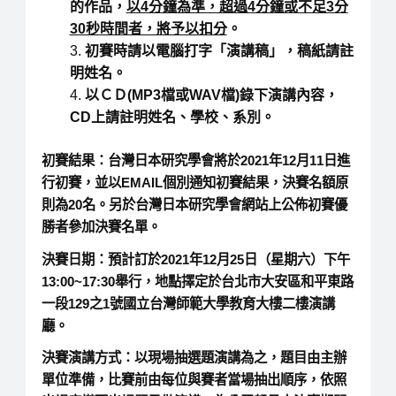
的作品，
以4分鐘為準，超過4分鐘或不足3分
30秒時間者，將予以扣分
。
初賽時請以電腦打字「演講稿」，稿紙請註
明姓名。
以ＣＤ(MP3檔或WAV檔)錄下演講內容，
CD上請註明姓名、學校、系別。
初賽結果：
台灣日本研究學會將於
2021
年12月11日
進
行初賽，並以EMAIL個別通知初賽結果，決賽名額原
則為20名。另於台灣日本研究學會網站上公佈初賽優
勝者參加決賽名單。
決賽日期：
預計訂於
2021
年12月25日（星期六）下午
13:00~17:30
舉行，地點擇定於台北市大安區和平東路
一段129之1號國立台灣師範大學教育大樓二樓演講
廳。
決賽演講方式：
以現場抽選題演講為之，題目由主辦
單位準備，比賽前由每位與賽者當場抽出順序，依照